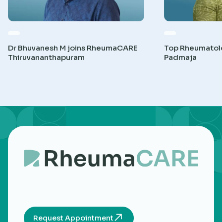
Dr Bhuvanesh M joins RheumaCARE
Top Rheumatolog
Thiruvananthapuram
Padmaja
Request Appointment