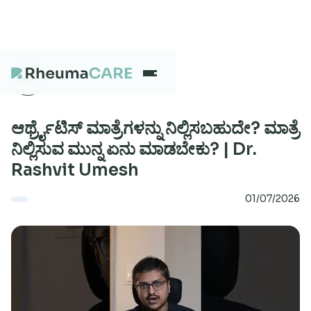
What we treat
ಆರ್ಥ್ರೈಟಿಸ್ ಮಾತ್ರೆಗಳನ್ನು ನಿಲ್ಲಿಸಬಹುದೇ? ಮಾತ್ರೆ
ನಿಲ್ಲಿಸುವ ಮುನ್ನ ಏನು ಮಾಡಬೇಕು? | Dr.
Rashvit Umesh
Our Centres
01/07/2026
Careers
About