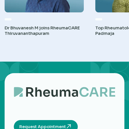
Dr Bhuvanesh M joins RheumaCARE
Top Rheumatolog
Thiruvananthapuram
Padmaja
Request Appointment