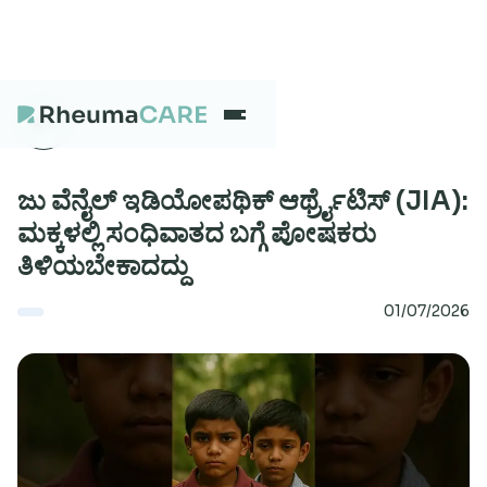
What we treat
ಜು ವೆನೈಲ್ ಇಡಿಯೋಪಥಿಕ್ ಆರ್ಥ್ರೈಟಿಸ್ (JIA):
ಮಕ್ಕಳಲ್ಲಿ ಸಂಧಿವಾತದ ಬಗ್ಗೆ ಪೋಷಕರು
ತಿಳಿಯಬೇಕಾದದ್ದು
Our Centres
01/07/2026
Careers
About