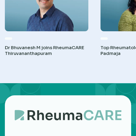
Dr Bhuvanesh M joins RheumaCARE
Top Rheumatolog
Thiruvananthapuram
Padmaja