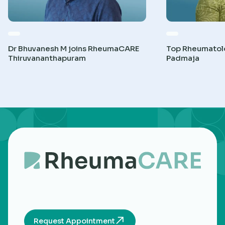
Dr Bhuvanesh M joins RheumaCARE
Top Rheumatolog
Thiruvananthapuram
Padmaja
Request Appointment