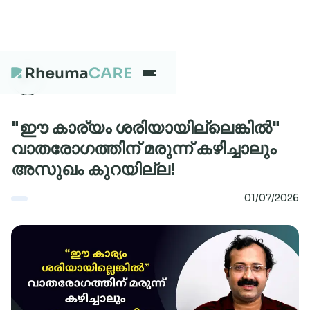
What we treat
"ഈ കാര്യം ശരിയായില്ലെങ്കിൽ"
വാതരോഗത്തിന് മരുന്ന് കഴിച്ചാലും
അസുഖം കുറയില്ല!
Our Centres
01/07/2026
Careers
About