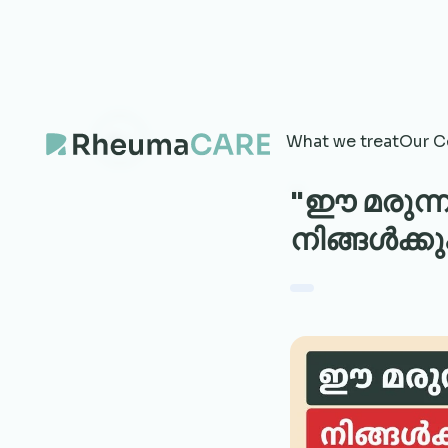
What we treat
Our C
"ഈ മരുന
നിങ്ങൾക്കു