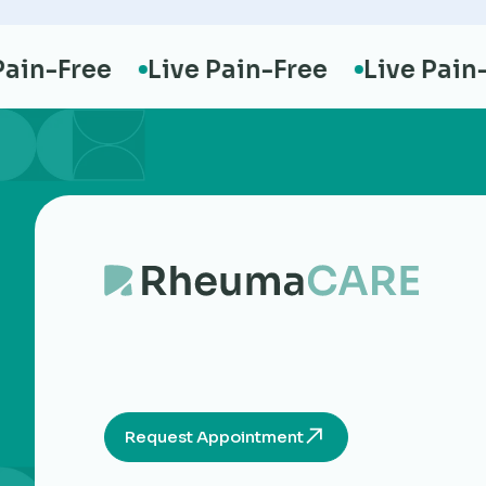
n-Free
Live Pain-Free
Live Pain-Fr
Request Appointment