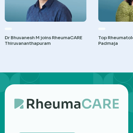
Dr Bhuvanesh M joins RheumaCARE
Top Rheumatolog
Thiruvananthapuram
Padmaja