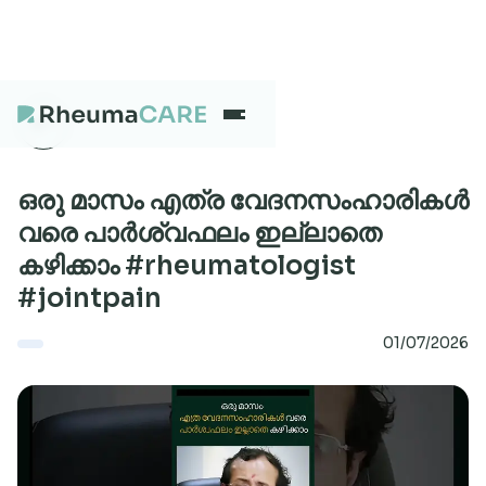
What we treat
ഒരു മാസം എത്ര വേദനസംഹാരികൾ
വരെ പാർശ്വഫലം ഇല്ലാതെ
കഴിക്കാം #rheumatologist
Our Centres
#jointpain
01/07/2026
Careers
About