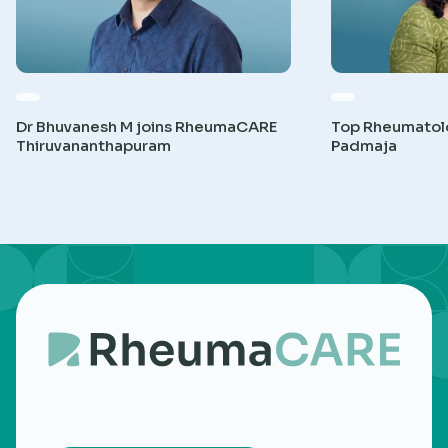
Dr Bhuvanesh M joins RheumaCARE
Top Rheumatolog
Thiruvananthapuram
Padmaja