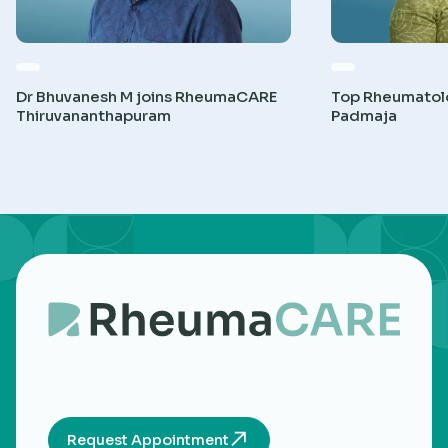
Dr Bhuvanesh M joins RheumaCARE
Top Rheumatolog
Thiruvananthapuram
Padmaja
Request Appointment