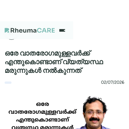
What we treat
ഒരേ വാതരോഗമുള്ളവർക്ക്
എന്തുകൊണ്ടാണ് വ്യത്യസ്ഥ
മരുന്നുകൾ നൽകുന്നത്
Our Centres
02/07/2026
Careers
About