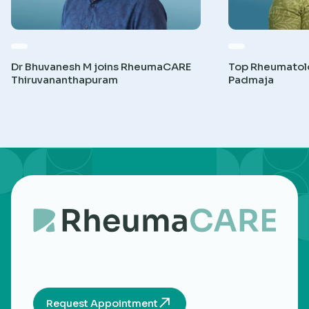
Dr Bhuvanesh M joins RheumaCARE
Top Rheumatolog
Thiruvananthapuram
Padmaja
Request Appointment