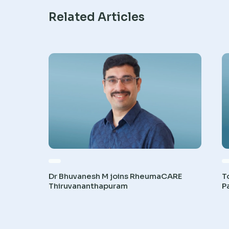
Related Articles
Dr Bhuvanesh M joins RheumaCARE
T
Thiruvananthapuram
P