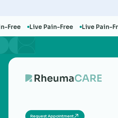
Free
Live Pain-Free
Live Pain-Free
Request Appointment