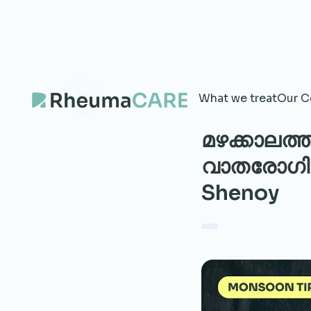
What we treat
Our C
മഴക്കാലത്
വാതരോഗികൾ
Shenoy