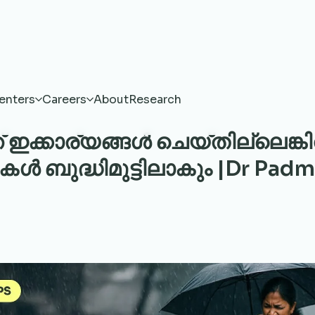
enters
Careers
About
Research
ത് ഇക്കാര്യങ്ങൾ ചെയ്തില്ലെങ്ക
 ബുദ്ധിമുട്ടിലാകും |Dr Pad