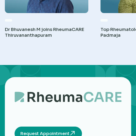
Dr Bhuvanesh M joins RheumaCARE
Top Rheumatolog
Thiruvananthapuram
Padmaja
Request Appointment