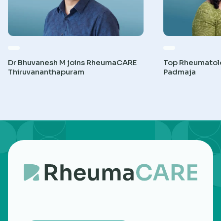
Dr Bhuvanesh M joins RheumaCARE
Top Rheumatolog
Thiruvananthapuram
Padmaja