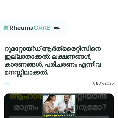
What we treat
റൂമറ്റോയ്ഡ് ആർത്രൈറ്റിസിനെ
ഇല്ലാതാക്കൽ: ലക്ഷണങ്ങൾ,
കാരണങ്ങൾ, പരിചരണം എന്നിവ
Our Centres
മനസ്സിലാക്കൽ.
01/07/2026
Careers
About