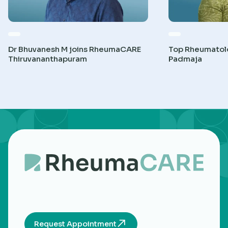
Dr Bhuvanesh M joins RheumaCARE
Top Rheumatolog
Thiruvananthapuram
Padmaja
Request Appointment