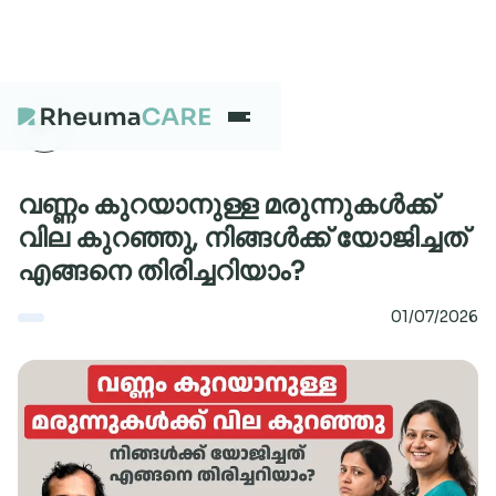
What we treat
വണ്ണം കുറയാനുള്ള മരുന്നുകൾക്ക്
വില കുറഞ്ഞു, നിങ്ങൾക്ക് യോജിച്ചത്
എങ്ങനെ തിരിച്ചറിയാം?
Our Centres
01/07/2026
Careers
About