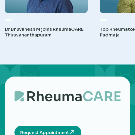
Dr Bhuvanesh M joins RheumaCARE
Top Rheumatolog
Thiruvananthapuram
Padmaja
Request Appointment