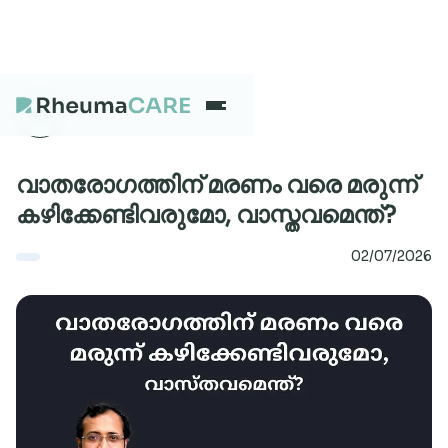
What we treat
വാതരോഗത്തിന് മരണം വരെ മരുന്ന്
കഴിക്കേണ്ടിവരുമോ, വാസ്തവമെന്ത്?
Our Centres
02/07/2026
Careers
About