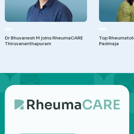
Dr Bhuvanesh M joins RheumaCARE
Top Rheumatolog
Thiruvananthapuram
Padmaja