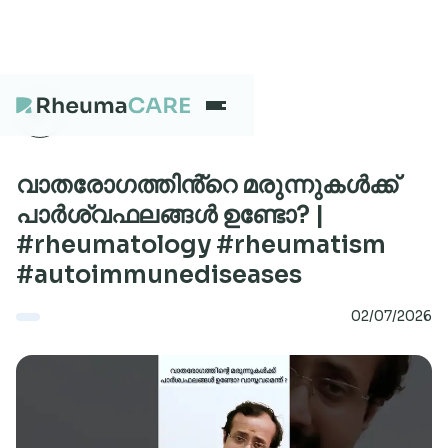
What we treat
വാതരോഗത്തിൻ്റെ മരുന്നുകൾക്ക്
പാർശ്വഫലങ്ങൾ ഉണ്ടോ? |
#rheumatology #rheumatism
Our Centres
#autoimmunediseases
02/07/2026
Careers
About