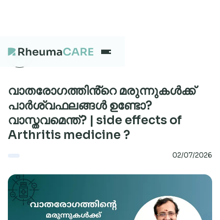
What we treat
വാതരോഗത്തിൻ്റെ മരുന്നുകൾക്ക്
പാർശ്വഫലങ്ങൾ ഉണ്ടോ?
വാസ്തവമെന്ത്? | side effects of
Our Centres
Arthritis medicine ?
02/07/2026
Careers
About