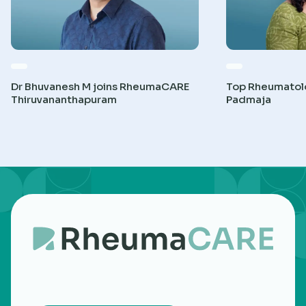
Dr Bhuvanesh M joins RheumaCARE
Top Rheumatolog
Thiruvananthapuram
Padmaja