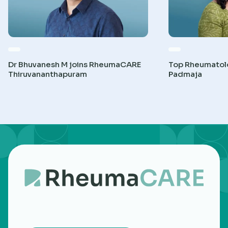
Dr Bhuvanesh M joins RheumaCARE
Top Rheumatolog
Thiruvananthapuram
Padmaja