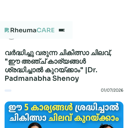
What we treat
വർദ്ധിച്ചു വരുന്ന ചികിത്സാ ചിലവ്,
"ഈ അഞ്ച് കാര്യങ്ങൾ
ശ്രദ്ധിച്ചാൽ കുറയ്ക്കാം" |Dr.
Our Centres
Padmanabha Shenoy
01/07/2026
Careers
About