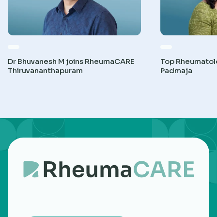
Dr Bhuvanesh M joins RheumaCARE
Top Rheumatolog
Thiruvananthapuram
Padmaja