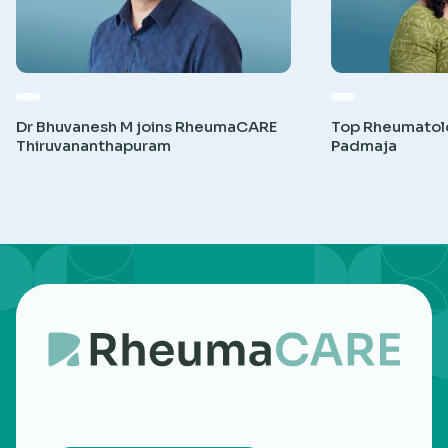
Dr Bhuvanesh M joins RheumaCARE
Top Rheumatolog
Thiruvananthapuram
Padmaja