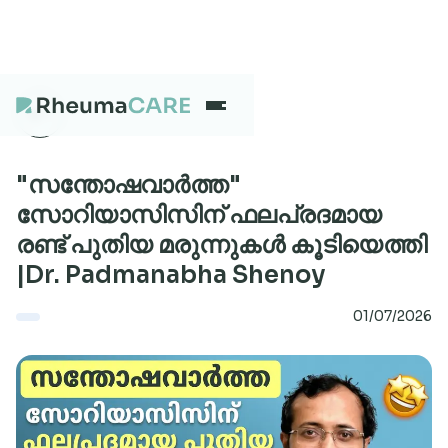
What we treat
"സന്തോഷവാർത്ത"
സോറിയാസിസിന് ഫലപ്രദമായ
രണ്ട് പുതിയ മരുന്നുകൾ കൂടിയെത്തി
Our Centres
|Dr. Padmanabha Shenoy
01/07/2026
Careers
About