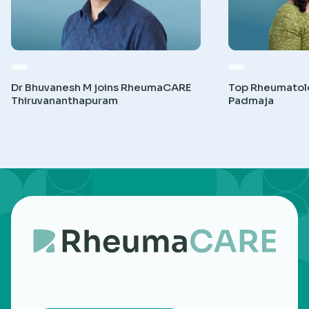
Dr Bhuvanesh M joins RheumaCARE
Top Rheumatolog
Thiruvananthapuram
Padmaja