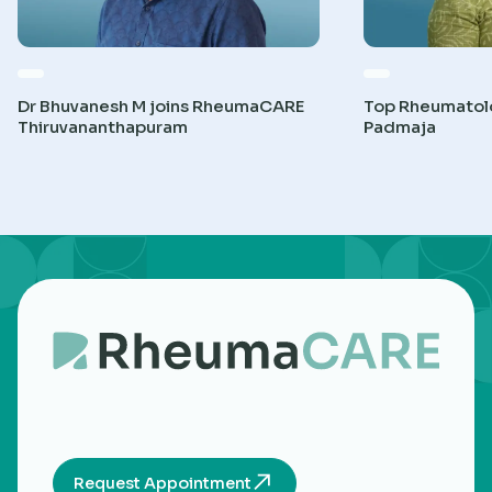
Dr Bhuvanesh M joins RheumaCARE
Top Rheumatolog
Thiruvananthapuram
Padmaja
Request Appointment